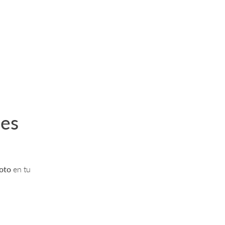
nes
moto
en tu