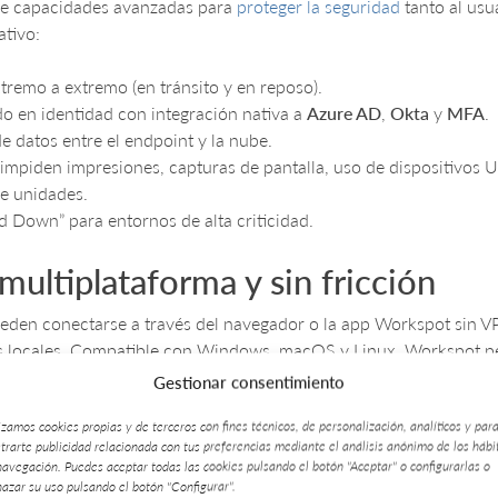
e capacidades avanzadas para
proteger la seguridad
tanto al usu
tivo:
tremo a extremo (en tránsito y en reposo).
o en identidad con integración nativa a
Azure AD
,
Okta
y
MFA
.
e datos entre el endpoint y la nube.
 impiden impresiones, capturas de pantalla, uso de dispositivos 
de unidades.
 Down” para entornos de alta criticidad.
multiplataforma y sin fricción
eden conectarse a través del navegador o la app Workspot sin V
s locales. Compatible con Windows, macOS y Linux, Workspot per
e cualquier dispositivo o ubicación, sin comprometer la seguridad 
Gestionar consentimiento
lizamos cookies propias y de terceros con fines técnicos, de personalización, analíticos y par
trarte publicidad relacionada con tus preferencias mediante el análisis anónimo de los hábi
 funciona Workspot?
navegación. Puedes aceptar todas las cookies pulsando el botón "Aceptar" o configurarlas o
hazar su uso pulsando el botón "Configurar".