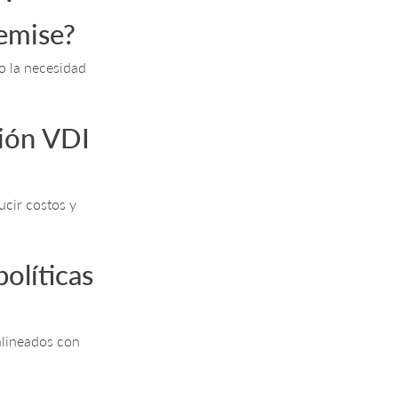
remise?
o la necesidad
ción VDI
ucir costos y
olíticas
 alineados con