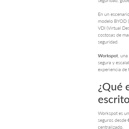
seguridad, gobe
En un escenari
modelo BYOD (B
VDI (Virtual De
costosas de man
seguridad.
Workspot
, una
segura y escala
experiencia de 
¿Qué e
escrit
Workspot es un
seguros desde
centralizado.