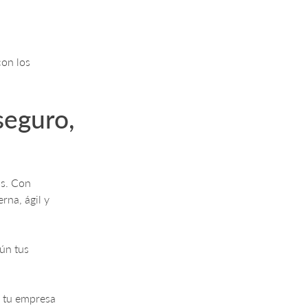
con los
seguro,
os. Con
rna, ágil y
ún tus
a tu empresa