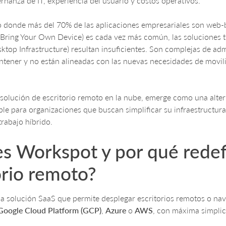
rnanza de IT, experiencia del usuario y costos operativos.
o donde más del 70% de las aplicaciones empresariales son web-
ring Your Own Device) es cada vez más común, las soluciones t
sktop Infrastructure) resultan insuficientes. Son complejas de adm
tener y no están alineadas con las nuevas necesidades de movil
 solución de escritorio remoto en la nube, emerge como una altern
ble para organizaciones que buscan simplificar su infraestructura
trabajo híbrido.
s Workspot y por qué redef
orio remoto?
a solución SaaS que permite desplegar escritorios remotos o na
Google Cloud Platform (GCP)
,
Azure
o
AWS
, con máxima simplic