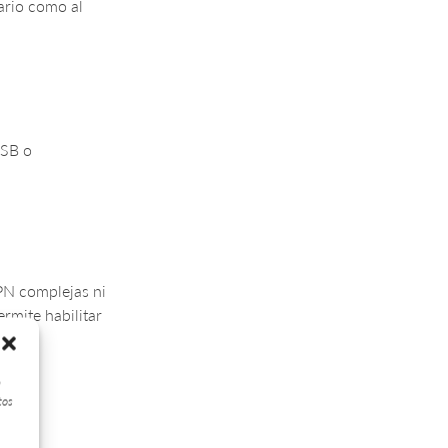
ario como al
USB o
PN complejas ni
mite habilitar
ni la
a
tos