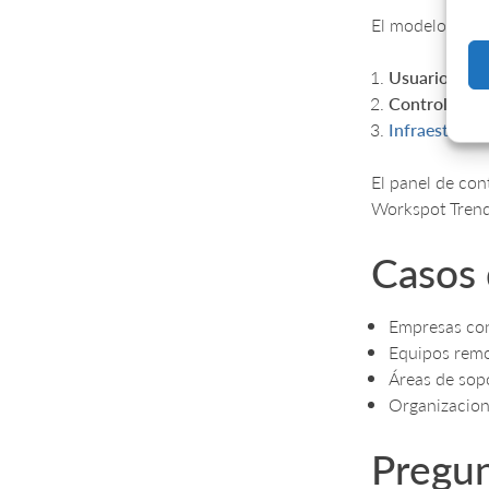
El modelo de Wo
Usuario final
Control Plan
Infraestruct
El panel de co
Workspot Trends
Casos 
Empresas con
Equipos remot
Áreas de sopo
Organizacione
Pregun