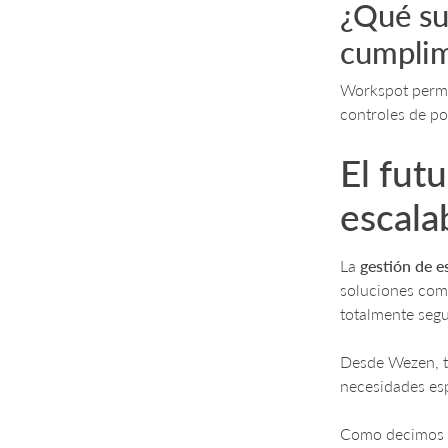
¿Qué su
cumplim
Workspot permit
controles de po
El fut
escala
La
gestión de e
soluciones co
totalmente segu
Desde Wezen, t
necesidades esp
Como decimos e