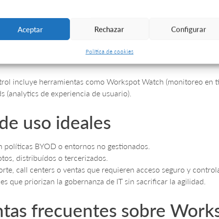
rkspot se basa en tres capas:
Aceptar
Rechazar
Configurar
:
accede desde navegador o cliente Workspot.
e (Workspot Control):
orquesta el acceso, políticas y monitoreo.
Política de cookies
ura cloud
(GCP, Azure, AWS):
aloja escritorios, apps o navegadore
ntrol incluye herramientas como Workspot Watch (monitoreo en ti
 (analytics de experiencia de usuario).
de uso ideales
 políticas BYOD o entornos no gestionados.
os, distribuídos o tercerizados.
rte, call centers o ventas que requieren acceso seguro y control
s que priorizan la gobernanza de IT sin sacrificar la agilidad.
tas frecuentes sobre Work