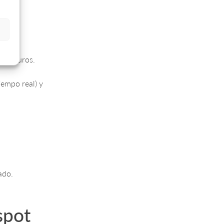
s seguros.
empo real) y
ado.
spot