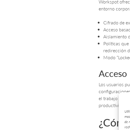
Workspot ofrec
entorno corpora
Cifrado de ex
Acceso basad
Aislamiento d
Políticas que
redirección 
Modo “Locked
Acceso 
Los usuarios pu
configuracione
el trabajo desd
productividad.
Uti
mos
¿Cómo
de 
rec