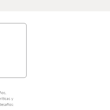
ños,
íticas y
desafíos: