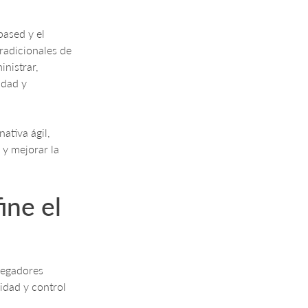
based y el
radicionales de
inistrar,
idad y
ativa ágil,
 y mejorar la
ine el
vegadores
idad y control