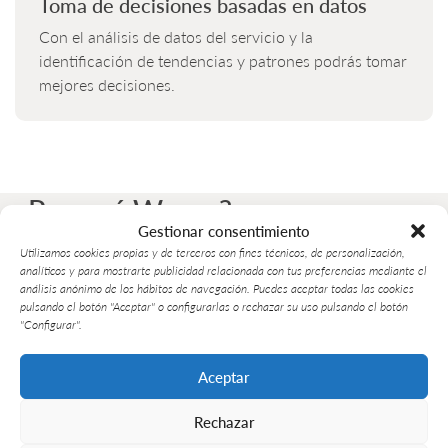
Toma de decisiones basadas en datos
Con el análisis de datos del servicio y la
identificación de tendencias y patrones podrás tomar
mejores decisiones.
¿Por qué Wezen?
Gestionar consentimiento
En Wezen te ofrecemos una atención personalizada y
Utilizamos cookies propias y de terceros con fines técnicos, de personalización,
analíticos y para mostrarte publicidad relacionada con tus preferencias mediante el
proactiva, con un soporte técnico de alta calidad. Además,
análisis anónimo de los hábitos de navegación. Puedes aceptar todas las cookies
al contar con nuestros servicios, obtendrás:
pulsando el botón "Aceptar" o configurarlas o rechazar su uso pulsando el botón
"Configurar".
Aceptar
Equipo multidisciplinario
Cuenta con expertos certificados por las marcas y
Rechazar
especialistas en SAP e infraestructura, en soporte y