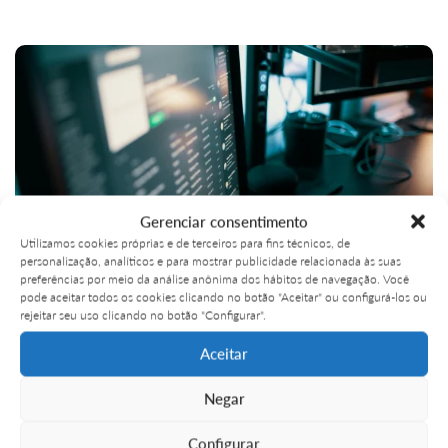
Gerenciar consentimento
Utilizamos cookies próprias e de terceiros para fins técnicos, de
personalização, analíticos e para mostrar publicidade relacionada às suas
preferências por meio da análise anônima dos hábitos de navegação. Você
26 . 09
pode aceitar todos os cookies clicando no botão "Aceitar" ou configurá-los ou
IA generativa para empresas: como se
rejeitar seu uso clicando no botão "Configurar".
. 2025
preparar para liderar com tecnologia
Aceitar
Descubra os pilares técnicos essenciais para adotar a IA
generativa para empresas com segurança, escalabilidade e
Negar
visão estratégica.
Configurar